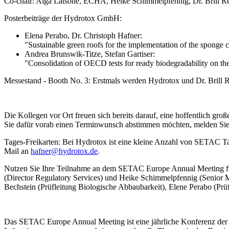
Co-chair: Aiga Latsone, ECHA, Heike Schimmelpfennig, Dr. Brill 
Posterbeiträge der Hydrotox GmbH:
Elena Perabo, Dr. Christoph Hafner:
"Sustainable green roofs for the implementation of the sponge c
Andrea Brunswik-Titze, Stefan Gartiser:
"Consolidation of OECD tests for ready biodegradability on 
Messestand - Booth No. 3: Erstmals werden Hydrotox und Dr. Brill
Die Kollegen vor Ort freuen sich bereits darauf, eine hoffentlich gr
Sie dafür vorab einen Terminwunsch abstimmen möchten, melden Sie s
Tages-Freikarten: Bei Hydrotox ist eine kleine Anzahl von SETAC Tage
Mail an
hafner@hydrotox.de
.
Nutzen Sie Ihre Teilnahme an dem SETAC Europe Annual Meeting für e
(Director Regulatory Services) und Heike Schimmelpfennig (Senior 
Bechstein (Prüfleitung Biologische Abbaubarkeit), Elene Perabo (Prü
Das SETAC Europe Annual Meeting ist eine jährliche Konferenz der 