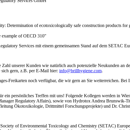
Regulatory Services GmbH
ity: Determination of ecotoxicologically safe construction products for 
the example of OECD 310"
 Regulatory Services mit einem gemeinsamen Stand auf dem SETAC Eur
oße Zahl unserer Kunden wie natürlich auch potenzielle Neukunden an d
ich gern, z.B. per E-Mail hier:
info@brillhygiene.com
.
s-Freikarten noch verfügbar, die wir gern an Sie weiterreichen. Bei In
in persönliches Treffen mit uns! Folgende Kollegen werden in Wien d
Manager Regulatory Affairs), sowie von Hydrotox Andrea Brunswik-Tit
fleitung Ökotoxikologie, Drittmittel Forschungsprojekte) und Dr. Chr
Society of Environmental Toxicology and Chemistry (SETAC) Europe, d