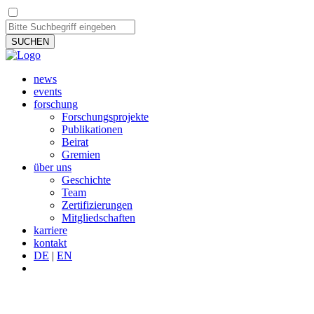
SUCHEN
news
events
forschung
Forschungsprojekte
Publikationen
Beirat
Gremien
über uns
Geschichte
Team
Zertifizierungen
Mitgliedschaften
karriere
kontakt
DE
|
EN